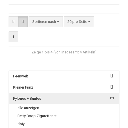
Sortieren nach
20 pro Seite
1
Zeige
1
bis
4
(von insgesamt
4
Artikeln)
Feenwelt
Kleiner Prinz
Pylones + Buntes
alle anzeigen
Betty Boop Zigarettenetui
doiy