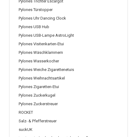
Pylones Trichter Escargot
Pylones Türstopper
Pylones Uhr Dancing Clock
Pylones USB Hub
Pylones USB-Lampe AstroLight
Pylones Visitenkarten-Etui
Pylones Wäschklammern
Pylones Wasserkocher
Pylones Weiche Zigarettenetuis
Pylones Weihnachtsartikel
Pylones Zigaretten-Etui
Pylones Zuckerkugel
Pylones Zuckerstreuer
ROCKET
Salz- & Pfefferstreuer
suckUK