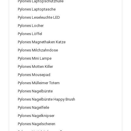
Pylones Laptopschutzhülle
Pylones Laptoptasche
Pylones Leseleuchte LED
Pylones Locher
Pylones Löffel
Pylones Magnethaken Katze
Pylones Milchzahndose
Pylones Mini Lampe
Pylones Motten Killer
Pylones Mousepad
Pylones Mülleimer Totem
Pylones Nagelbürste
Pylones Nagelbürste Happy Brush
Pylones Nagelfeile
Pylones Nagelknipser
Pylones Nagelscheren