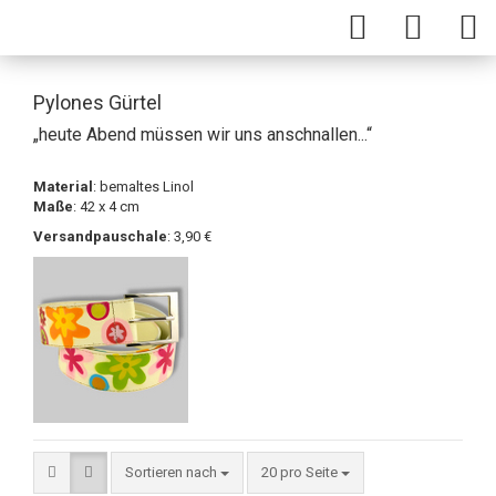
Pylones Gürtel
„heute Abend müssen wir uns anschnallen...“
Material
: bemaltes Linol
Maße
: 42 x 4 cm
Versandpauschale
: 3,90 €
Sortieren nach
20 pro Seite