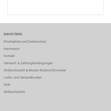
MEHR ÜBER...
Privatsphäre und Datenschutz
Impressum
Kontakt
Versand- & Zahlungsbedingungen
Widerrufsrecht & Muster-Widerrufsformular
Liefer- und Versandkosten
AGB
Widerrufsrecht