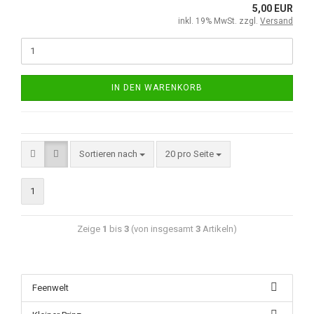
5,00 EUR
inkl. 19% MwSt. zzgl.
Versand
IN DEN WARENKORB
Sortieren nach
20 pro Seite
1
Zeige
1
bis
3
(von insgesamt
3
Artikeln)
Feenwelt