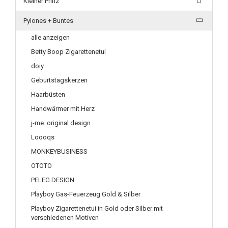
Kleiner Prinz
Pylones + Buntes
alle anzeigen
Betty Boop Zigarettenetui
doiy
Geburtstagskerzen
Haarbüsten
Handwärmer mit Herz
j-me. original design
Loooqs
MONKEYBUSINESS
OTOTO
PELEG DESIGN
Playboy Gas-Feuerzeug Gold & Silber
Playboy Zigarettenetui in Gold oder Silber mit
verschiedenen Motiven