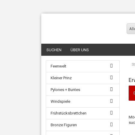
All
SUCHEN
ÜBER UNS
St
Feenwelt
Kleiner Prinz
Er
Pylones + Buntes
Windspiele
Frühstücksbrettchen
Möc
suc
Bronze Figuren