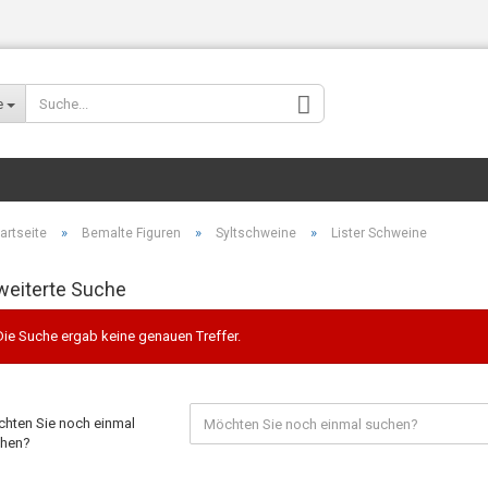
Wohnort
e
»
»
»
artseite
Bemalte Figuren
Syltschweine
Lister Schweine
weiterte Suche
Konto erstellen
Die Suche ergab keine genauen Treffer.
Passwort verges
hten Sie noch einmal
hen?