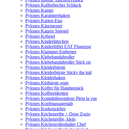
Pylones Kaffeebecher Schluck
Pylones Kamm
Pylones Karabinerhaken
Pylones Karten-Etui
Pylones Käsemesser
Pylones Katzen Spiegel
Pylones Kehrset
Pylones Kinderlätzchen
Pylones Kinderlöffel EAT Flugzeug
Pylones Klammer-Entferner
Pylones Klebebandabroller
Pylones Klebebandabroller Stick on
Pylones Kleiderbürste
Pylones Kleiderbürste Sticky the kid
Pylones Kleiderhaken
Pylones Klobürste oops
Pylones Koffer für Handgepäck
Pylones Kofferetiketten
Pylones Kontaktlinsendose Plein la vue
Pylones Kopfmassagestab
Pylones Korkenzieher
Pylones Küchenreibe + Dose Zozio
Pylones Küchenreibe, klein
Pylones Küchenrollenhalter Chef