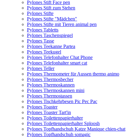
Pylones Stift Face pen
Pylones Stift zum Stehen
Pylones Stifte
Pylones Stifte "Mädchen"
Pylones Stifte mit Tieren animal pen
Pylones Tabletts
Pylones Taschenspiegel
Pylones Tasse
Pylones Teekanne Partea
Pylones Teekugel
Pylones Telefonhalter Chat Phone
Pylones Telefonhalter smart cat
Pylones Teller
Pylones Thermometer für Aussen thermo animo
Pylones Thermosbecher
Pylones Thermoskannen
Pylones Thermoskannen mini
Pylones Thermostassen
Pylones Tischkehrbesen Pic Pec Pac
Pylones Toaster
Pylones Toaster Tart'in
Pylones Toilettenpapierhalter
Pylones Toilettenpapierhalter Sploosh
Pylones Topfhandschuh Katze Manique chien-chat
Pylones Topfhandschuh somagic