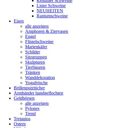
Keitumer Schweine
Lister Schweine
NEUHEITEN
Rantumschweine
Eisen
alle anzeigen
Amphoren & Ziervasen
Engel
Flügelschweine
Marienkäfer
Schilder
Sitzgruppen
Skulpturen
Tierfiguren
Tränken
Wanddekoration
Yogafrösche
Brillenputztücher
Armbänder handgeflochten
Geldbörsen
alle anzeigen
Pylones
Trend
Tretautos
Ostern