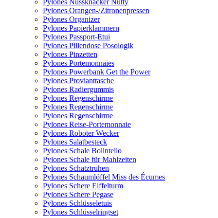
Pylones Nussknacker Nutty
Pylones Orangen-/Zitronenpressen
Pylones Organizer
Pylones Papierklammern
Pylones Passport-Etui
Pylones Pillendose Posologik
Pylones Pinzetten
Pylones Portemonnaies
Pylones Powerbank Get the Power
Pylones Provianttasche
Pylones Radiergummis
Pylones Regenschirme
Pylones Regenschirme
Pylones Regenschirme
Pylones Reise-Portemonnaie
Pylones Roboter Wecker
Pylones Salatbesteck
Pylones Schale Bolintello
Pylones Schale für Mahlzeiten
Pylones Schatztruhen
Pylones Schaumlöffel Miss des Écumes
Pylones Schere Eiffelturm
Pylones Schere Pegase
Pylones Schlüsseletuis
Pylones Schlüsselringset