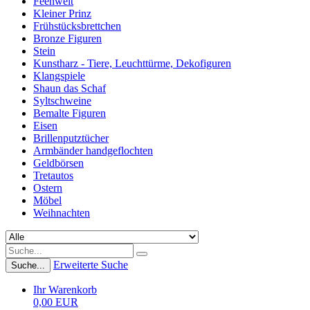
Feenwelt
Kleiner Prinz
Frühstücksbrettchen
Bronze Figuren
Stein
Kunstharz - Tiere, Leuchttürme, Dekofiguren
Klangspiele
Shaun das Schaf
Syltschweine
Bemalte Figuren
Eisen
Brillenputztücher
Armbänder handgeflochten
Geldbörsen
Tretautos
Ostern
Möbel
Weihnachten
Erweiterte Suche
Suche...
Ihr Warenkorb
0,00 EUR