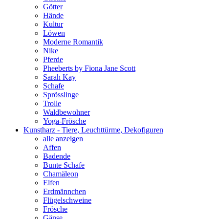
Götter
Hände
Kultur
Löwen
Moderne Romantik
Nike
Pferde
Pheeberts by Fiona Jane Scott
Sarah Kay
Schafe
Sprösslinge
Trolle
Waldbewohner
Yoga-Frösche
Kunstharz - Tiere, Leuchttürme, Dekofiguren
alle anzeigen
Affen
Badende
Bunte Schafe
Chamäleon
Elfen
Erdmännchen
Flügelschweine
Frösche
Gänse