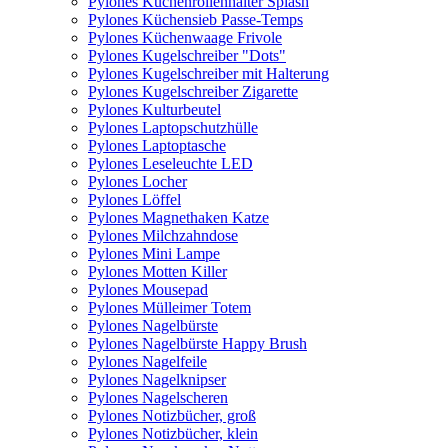
Pylones Küchenrollenhalter Splash
Pylones Küchensieb Passe-Temps
Pylones Küchenwaage Frivole
Pylones Kugelschreiber "Dots"
Pylones Kugelschreiber mit Halterung
Pylones Kugelschreiber Zigarette
Pylones Kulturbeutel
Pylones Laptopschutzhülle
Pylones Laptoptasche
Pylones Leseleuchte LED
Pylones Locher
Pylones Löffel
Pylones Magnethaken Katze
Pylones Milchzahndose
Pylones Mini Lampe
Pylones Motten Killer
Pylones Mousepad
Pylones Mülleimer Totem
Pylones Nagelbürste
Pylones Nagelbürste Happy Brush
Pylones Nagelfeile
Pylones Nagelknipser
Pylones Nagelscheren
Pylones Notizbücher, groß
Pylones Notizbücher, klein