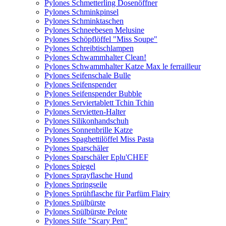
Pylones Schmetterling Dosenöffner
Pylones Schminkpinsel
Pylones Schminktaschen
Pylones Schneebesen Melusine
Pylones Schöpflöffel "Miss Soupe"
Pylones Schreibtischlampen
Pylones Schwammhalter Clean!
Pylones Schwammhalter Katze Max le ferrailleur
Pylones Seifenschale Bulle
Pylones Seifenspender
Pylones Seifenspender Bubble
Pylones Serviertablett Tchin Tchin
Pylones Servietten-Halter
Pylones Silikonhandschuh
Pylones Sonnenbrille Katze
Pylones Spaghettilöffel Miss Pasta
Pylones Sparschäler
Pylones Sparschäler Eplu'CHEF
Pylones Spiegel
Pylones Sprayflasche Hund
Pylones Springseile
Pylones Sprühflasche für Parfüm Flairy
Pylones Spülbürste
Pylones Spülbürste Pelote
Pylones Stife "Scary Pen"