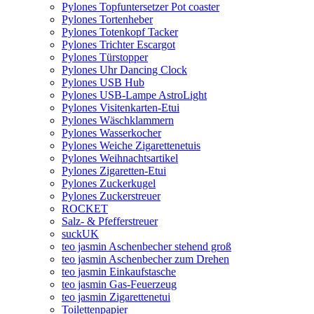
Pylones Topfuntersetzer Pot coaster
Pylones Tortenheber
Pylones Totenkopf Tacker
Pylones Trichter Escargot
Pylones Türstopper
Pylones Uhr Dancing Clock
Pylones USB Hub
Pylones USB-Lampe AstroLight
Pylones Visitenkarten-Etui
Pylones Wäschklammern
Pylones Wasserkocher
Pylones Weiche Zigarettenetuis
Pylones Weihnachtsartikel
Pylones Zigaretten-Etui
Pylones Zuckerkugel
Pylones Zuckerstreuer
ROCKET
Salz- & Pfefferstreuer
suckUK
teo jasmin Aschenbecher stehend groß
teo jasmin Aschenbecher zum Drehen
teo jasmin Einkaufstasche
teo jasmin Gas-Feuerzeug
teo jasmin Zigarettenetui
Toilettenpapier