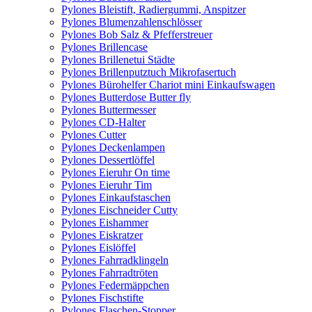
Pylones Bleistift, Radiergummi, Anspitzer
Pylones Blumenzahlenschlösser
Pylones Bob Salz & Pfefferstreuer
Pylones Brillencase
Pylones Brillenetui Städte
Pylones Brillenputztuch Mikrofasertuch
Pylones Bürohelfer Chariot mini Einkaufswagen
Pylones Butterdose Butter fly
Pylones Buttermesser
Pylones CD-Halter
Pylones Cutter
Pylones Deckenlampen
Pylones Dessertlöffel
Pylones Eieruhr On time
Pylones Eieruhr Tim
Pylones Einkaufstaschen
Pylones Eischneider Cutty
Pylones Eishammer
Pylones Eiskratzer
Pylones Eislöffel
Pylones Fahrradklingeln
Pylones Fahrradtröten
Pylones Federmäppchen
Pylones Fischstifte
Pylones Flaschen-Stopper