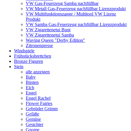
VW Gas-Feuerzeug Samba nachfüllbar
VW Metall Gas-Feuerzeug nachfüllbar Lizenzprodukt
VW Multifunktionszange / Multitool VW Lizenz
Produkt
VW Samba Gas-Feuerzeug nachfüllbar Lizenzprodukt
VW Zigarettenetui Bunt
VW Zigarettenetui Samba
Waving Queen "Derby Edition"
Zitronenpresse
Windspiele
Frühstücksbrettchen
Bronze Figuren
Stein
alle anzeigen
Baby
Büsten
Elch
Engel
Engel Rachel
Flower Fairies
Gebrüder Grimm
Gefäße
Gemüse
Gesichter
Gnome