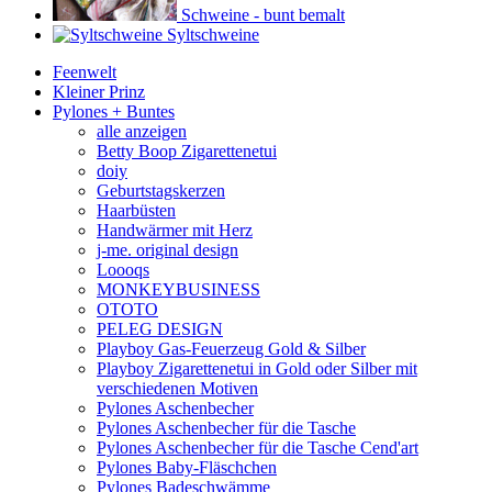
Schweine - bunt bemalt
Syltschweine
Feenwelt
Kleiner Prinz
Pylones + Buntes
alle anzeigen
Betty Boop Zigarettenetui
doiy
Geburtstagskerzen
Haarbüsten
Handwärmer mit Herz
j-me. original design
Loooqs
MONKEYBUSINESS
OTOTO
PELEG DESIGN
Playboy Gas-Feuerzeug Gold & Silber
Playboy Zigarettenetui in Gold oder Silber mit
verschiedenen Motiven
Pylones Aschenbecher
Pylones Aschenbecher für die Tasche
Pylones Aschenbecher für die Tasche Cend'art
Pylones Baby-Fläschchen
Pylones Badeschwämme