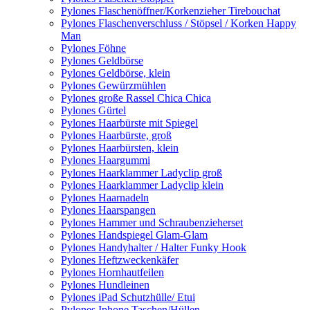
Pylones Flaschenöffner/Korkenzieher Tirebouchat
Pylones Flaschenverschluss / Stöpsel / Korken Happy
Man
Pylones Föhne
Pylones Geldbörse
Pylones Geldbörse, klein
Pylones Gewürzmühlen
Pylones große Rassel Chica Chica
Pylones Gürtel
Pylones Haarbürste mit Spiegel
Pylones Haarbürste, groß
Pylones Haarbürsten, klein
Pylones Haargummi
Pylones Haarklammer Ladyclip groß
Pylones Haarklammer Ladyclip klein
Pylones Haarnadeln
Pylones Haarspangen
Pylones Hammer und Schraubenzieherset
Pylones Handspiegel Glam-Glam
Pylones Handyhalter / Halter Funky Hook
Pylones Heftzweckenkäfer
Pylones Hornhautfeilen
Pylones Hundleinen
Pylones iPad Schutzhülle/ Etui
Pylones Iphone Taschen/Hüllen