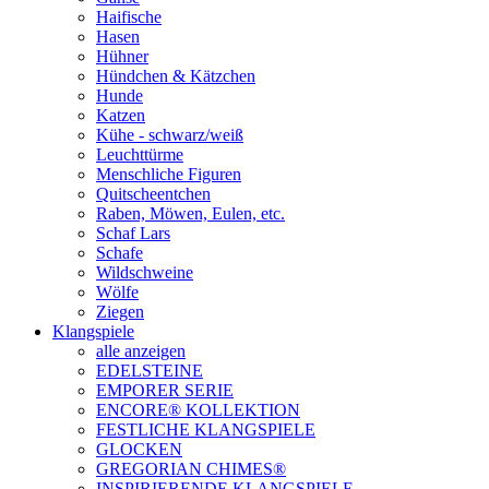
Haifische
Hasen
Hühner
Hündchen & Kätzchen
Hunde
Katzen
Kühe - schwarz/weiß
Leuchttürme
Menschliche Figuren
Quitscheentchen
Raben, Möwen, Eulen, etc.
Schaf Lars
Schafe
Wildschweine
Wölfe
Ziegen
Klangspiele
alle anzeigen
EDELSTEINE
EMPORER SERIE
ENCORE® KOLLEKTION
FESTLICHE KLANGSPIELE
GLOCKEN
GREGORIAN CHIMES®
INSPIRIERENDE KLANGSPIELE