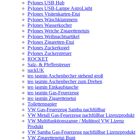
Pylones USB Hub
Pylones USB-Lampe AstroLight
Pylones Visitenkarten-Etui
Pylones Wäschklammern
Pylones Wasserkocher
Pylones Weiche Zigarettenetuis
Pylones Weihnachtsartikel
Pylones Zigaretten-Etui
Pylones Zuckerkugel
Pylones Zuckerstreuer
ROCKET
Salz- & Pfefferstreuer
suckUK
teo jasmin Aschenbecher stehend groß
teo jasmin Aschenbecher zum Drehen
teo jasmin Einkaufstasche
teo jasmin Gas-Feuerzeug
teo jasmin Zigarettenetui
Toilettenpapier
VW Gas-Feuerzeug Samba nachfüllbar
VW Metall Gas-Feuerzeug nachfüllbar Lizenzprodukt
VW Multifunktionszange / Multitool VW Lizenz
Produkt
VW Samba Gas-Feuerzeug nachfüllbar Lizenzprodukt
VW Zigarettenetui Bunt