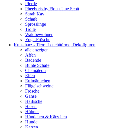
Pferde
Pheeberts by Fiona Jane Scott
Sarah Kay
Schafe
Sprösslinge
Trolle
Waldbewohner
Yoga-Frösche
Kunstharz - Tiere, Leuchttürme, Dekofiguren
alle anzeigen
Affen
Badende
Bunte Schafe
Chamäleon
Elfen
Erdmännchen
Flügelschweine
Frösche
Gänse
Haifische
Hasen
Hühner
Hündchen & Kätzchen
Hunde
Katzen