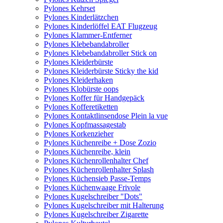
Pylones Kehrset
Pylones Kinderlätzchen
Pylones Kinderlöffel EAT Flugzeug
Pylones Klammer-Entferner
Pylones Klebebandabroller
Pylones Klebebandabroller Stick on
Pylones Kleiderbürste
Pylones Kleiderbürste Sticky the kid
Pylones Kleiderhaken
Pylones Klobürste oops
Pylones Koffer für Handgepäck
Pylones Kofferetiketten
Pylones Kontaktlinsendose Plein la vue
Pylones Kopfmassagestab
Pylones Korkenzieher
Pylones Küchenreibe + Dose Zozio
Pylones Küchenreibe, klein
Pylones Küchenrollenhalter Chef
Pylones Küchenrollenhalter Splash
Pylones Küchensieb Passe-Temps
Pylones Küchenwaage Frivole
Pylones Kugelschreiber "Dots"
Pylones Kugelschreiber mit Halterung
Pylones Kugelschreiber Zigarette