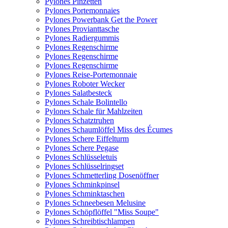
Pylones Pinzetten
Pylones Portemonnaies
Pylones Powerbank Get the Power
Pylones Provianttasche
Pylones Radiergummis
Pylones Regenschirme
Pylones Regenschirme
Pylones Regenschirme
Pylones Reise-Portemonnaie
Pylones Roboter Wecker
Pylones Salatbesteck
Pylones Schale Bolintello
Pylones Schale für Mahlzeiten
Pylones Schatztruhen
Pylones Schaumlöffel Miss des Écumes
Pylones Schere Eiffelturm
Pylones Schere Pegase
Pylones Schlüsseletuis
Pylones Schlüsselringset
Pylones Schmetterling Dosenöffner
Pylones Schminkpinsel
Pylones Schminktaschen
Pylones Schneebesen Melusine
Pylones Schöpflöffel "Miss Soupe"
Pylones Schreibtischlampen