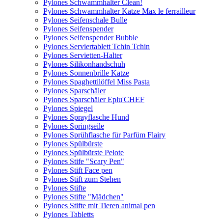
Pylones Schwammhalter Clean!
Pylones Schwammhalter Katze Max le ferrailleur
Pylones Seifenschale Bulle
Pylones Seifenspender
Pylones Seifenspender Bubble
Pylones Serviertablett Tchin Tchin
Pylones Servietten-Halter
Pylones Silikonhandschuh
Pylones Sonnenbrille Katze
Pylones Spaghettilöffel Miss Pasta
Pylones Sparschäler
Pylones Sparschäler Eplu'CHEF
Pylones Spiegel
Pylones Sprayflasche Hund
Pylones Springseile
Pylones Sprühflasche für Parfüm Flairy
Pylones Spülbürste
Pylones Spülbürste Pelote
Pylones Stife "Scary Pen"
Pylones Stift Face pen
Pylones Stift zum Stehen
Pylones Stifte
Pylones Stifte "Mädchen"
Pylones Stifte mit Tieren animal pen
Pylones Tabletts