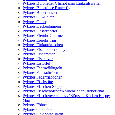
Pylones Bürohelfer Chariot mini Einkaufswagen
Pylones Butterdose Butter fly
Pylones Buttermesser
Pylones CD-Halter
Pylones Cutter
Pylones Deckenlampen
Pylones Dessertlöffel
Pylones Eieruhr On time
Pylones Eieruhr Tim
Pylones Einkaufstaschen
Pylones Eischneider Cutty
Pylones Eishammer
Pylones Eiskratzer
Pylones Eislöffel
Pylones Fahrradklingeln
Pylones Fahrradtröten
Pylones Federmäppchen
Pylones Fischstifte
Pylones Flaschen-Stopper
Pylones Flaschenöffner/Korkenzieher Tirebouchat
Pylones Flaschenverschluss / Stöpsel / Korken Happy
Man
Pylones Föhne
Pylones Geldbörse
Pylones Geldbörse, klein