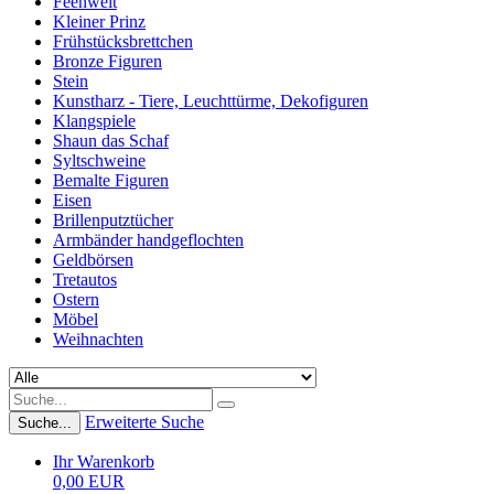
Feenwelt
Kleiner Prinz
Frühstücksbrettchen
Bronze Figuren
Stein
Kunstharz - Tiere, Leuchttürme, Dekofiguren
Klangspiele
Shaun das Schaf
Syltschweine
Bemalte Figuren
Eisen
Brillenputztücher
Armbänder handgeflochten
Geldbörsen
Tretautos
Ostern
Möbel
Weihnachten
Erweiterte Suche
Suche...
Ihr Warenkorb
0,00 EUR