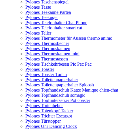
Pylones Taschenspiegel
Pylones Tasse
Pylones Teekanne Partea
Pylones Teekugel
Pylones Telefonhalter Chat Phone
Pylones Telefonhalter smart cat
Pylones Teller
Pylones Thermometer für Aussen thermo animo
Pylones Thermosbecher
Pylones Thermoskannen
Pylones Thermoskannen mini
Pylones Thermostassen
Pylones Tischkehrbesen Pic Pec Pac
Pylones Toaster
Pylones Toaster Tart'in
Pylones Toilettenpapierhalter
Pylones Toilettenpapierhalter Sploosh
Pylones Topfhandschuh Katze Manique chien-chat
Pylones Topfhandschuh somagic
Pylones Topfuntersetzer Pot coaster
Pylones Tortenheber
Pylones Totenkopf Tacker
Pylones Trichter Escargot
Pylones Türstopper
Pylones Uhr Dancing Clock