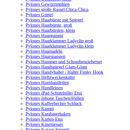
Pylones Gewürzmühlen
Pylones große Rassel Chica Chica
Pylones Gürtel
Pylones Haarbürste mit Spiegel
Pylones Haarbürste, groß
Pylones Haarbürsten, klein
Pylones Haargummi
Pylones Haarklammer Ladyclip groß
Pylones Haarklammer Ladyclip klein
Pylones Haarnadeln
Pylones Haarspangen
Pylones Hammer und Schraubenzieherset
Pylones Handspiegel Glam-Glam
Pylones Handyhalter / Halter Funky Hook
Pylones Heftzweckenkäfer
Pylones Hornhautfeilen
Pylones Hundleinen
Pylones iPad Schutzhülle/ Etui
Pylones Iphone Taschen/Hüllen
Pylones Kaffeebecher Schluck
Pylones Kamm
Pylones Karabinerhaken
Pylones Karten-Etui
Pylones Käsemesser
Pylones Katzen Spiegel