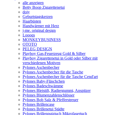
alle anzeigen
Betty Boop Zigarettenetui
doiy
Geburtstagskerzen
Haarbüsten
Handwärmer mit Herz
j-me. original design
Loooqs
MONKEYBUSINESS
OTOTO
PELEG DESIGN
Playboy Gas-Feuerzeug Gold & Silber
Playboy Zigarettenetui in Gold oder Silber mit
verschiedenen Motiven
Pylones Aschenbecher
Pylones Aschenbecher für die Tasche
Pylones Aschenbecher für die Tasche Cend'art
Pylones Baby-Fläschchen
Pylones Badeschwämme
Pylones Bleistift, Radiergummi, Anspitzer
Pylones Blumenzahlenschlösser
Pylones Bob Salz & Pfefferstreuer
Pylones Brillencase
Pylones Brillenetui Städte
Pylones Brillenputztuch Mikrofasertuch