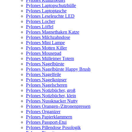
Pylones Kulturbeutel
Pylones Laptopschutzhülle
Pylones Laptoptasche
Pylones Leseleuchte LED
Pylones Locher
Pylones Löffel
Pylones Magnethaken Katze
Pylones Milchzahndose
Pylones Mini Lampe
Pylones Motten Killer
Pylones Mousepad
Pylones Mülleimer Totem
Pylones Nagelbürste
Pylones Nagelbürste Happy Brush
Pylones Nagelfeile
Pylones Nagelknipser
Pylones Nagelscheren
Pylones Notizbücher, groß
Pylones Notizbücher, klein
Pylones Nussknacker Nutty
Pylones Orangen-/Zitronenpressen
Pylones Organizer
Pylones Papierklammern
Pylones Passport-Etui
Pylones Pillendose Posologik