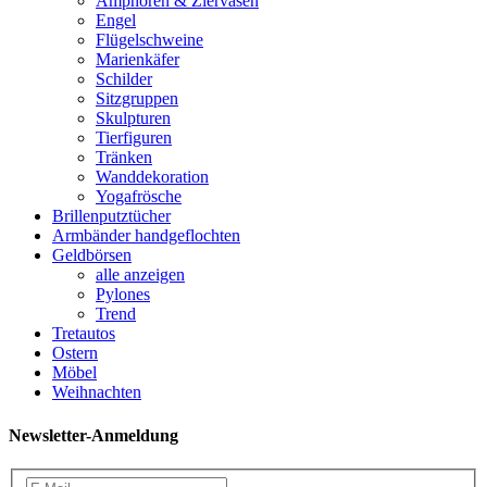
Amphoren & Ziervasen
Engel
Flügelschweine
Marienkäfer
Schilder
Sitzgruppen
Skulpturen
Tierfiguren
Tränken
Wanddekoration
Yogafrösche
Brillenputztücher
Armbänder handgeflochten
Geldbörsen
alle anzeigen
Pylones
Trend
Tretautos
Ostern
Möbel
Weihnachten
Newsletter-Anmeldung