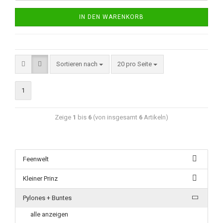
IN DEN WARENKORB
Sortieren nach
20 pro Seite
1
Zeige
1
bis
6
(von insgesamt
6
Artikeln)
Feenwelt
Kleiner Prinz
Pylones + Buntes
alle anzeigen