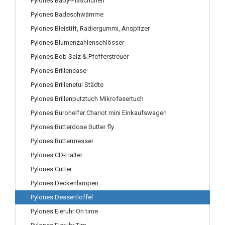
Pylones Baby-Fläschchen
Pylones Badeschwämme
Pylones Bleistift, Radiergummi, Anspitzer
Pylones Blumenzahlenschlösser
Pylones Bob Salz & Pfefferstreuer
Pylones Brillencase
Pylones Brillenetui Städte
Pylones Brillenputztuch Mikrofasertuch
Pylones Bürohelfer Chariot mini Einkaufswagen
Pylones Butterdose Butter fly
Pylones Buttermesser
Pylones CD-Halter
Pylones Cutter
Pylones Deckenlampen
Pylones Dessertlöffel
Pylones Eieruhr On time