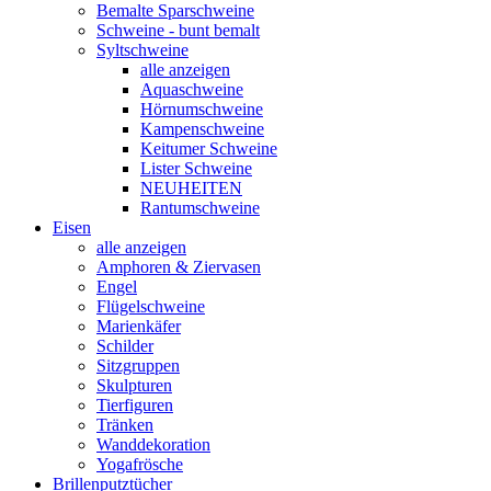
Bemalte Sparschweine
Schweine - bunt bemalt
Syltschweine
alle anzeigen
Aquaschweine
Hörnumschweine
Kampenschweine
Keitumer Schweine
Lister Schweine
NEUHEITEN
Rantumschweine
Eisen
alle anzeigen
Amphoren & Ziervasen
Engel
Flügelschweine
Marienkäfer
Schilder
Sitzgruppen
Skulpturen
Tierfiguren
Tränken
Wanddekoration
Yogafrösche
Brillenputztücher