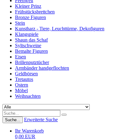
Feenwelt
Kleiner Prinz
Frühstücksbrettchen
Bronze Figuren
Stein
Kunstharz - Tiere, Leuchttürme, Dekofiguren
Klangspiele
Shaun das Schaf
Syltschweine
Bemalte Figuren
Eisen
Brillenputztücher
Armbänder handgeflochten
Geldbörsen
Tretautos
Ostern
Möbel
Weihnachten
Erweiterte Suche
Suche...
Ihr Warenkorb
0,00 EUR