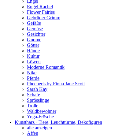
Engel
Engel Rachel
Flower Fairies
Gebrüder Grimm
Gefäße
Gemüse
Gesichter
Gnome
Götter
Hände
Kultur
Löwen
Moderne Romantik
Nike
Pferde
Pheeberts by Fiona Jane Scott
Sarah Kay
Schafe
Sprösslinge
Trolle
Waldbewohner
Yoga-Frösche
Kunstharz - Tiere, Leuchttürme, Dekofiguren
alle anzeigen
Affen