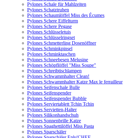
Pylones Schale für Mahlzeiten
Pylones Schatztruhen
Pylones Schaumlöffel Miss des Écumes
Pylones Schere Eiffelturm
Pylones Schere Pegase
Pylones Schlüsseletuis
Pylones Schlüsselringset
Pylones Schmetterling Dosenöffner
Pylones Schminkpinsel
Pylones Schminktaschen
Pylones Schneebesen Melusine
Pylones Schöpflöffel "Miss Soupe"
Pylones Schreibtischlampen
Pylones Schwammhalter Clean!
Pylones Schwammhalter Katze Max le ferrailleur
Pylones Seifenschale Bulle
Pylones Seifenspender
Pylones Seifenspender Bubble
Pylones Serviertablett Tchin Tchin
Pylones Servietten-Halter
Pylones Silikonhandschuh
Pylones Sonnenbrille Katze
Pylones Spaghettilöffel Miss Pasta
Pylones Sparschäler
Pylones Sparschäler Eplu'CHEF