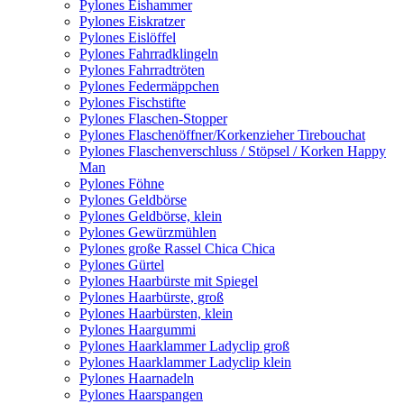
Pylones Eishammer
Pylones Eiskratzer
Pylones Eislöffel
Pylones Fahrradklingeln
Pylones Fahrradtröten
Pylones Federmäppchen
Pylones Fischstifte
Pylones Flaschen-Stopper
Pylones Flaschenöffner/Korkenzieher Tirebouchat
Pylones Flaschenverschluss / Stöpsel / Korken Happy
Man
Pylones Föhne
Pylones Geldbörse
Pylones Geldbörse, klein
Pylones Gewürzmühlen
Pylones große Rassel Chica Chica
Pylones Gürtel
Pylones Haarbürste mit Spiegel
Pylones Haarbürste, groß
Pylones Haarbürsten, klein
Pylones Haargummi
Pylones Haarklammer Ladyclip groß
Pylones Haarklammer Ladyclip klein
Pylones Haarnadeln
Pylones Haarspangen