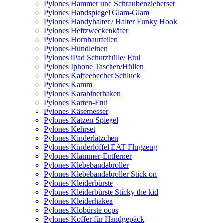
Pylones Hammer und Schraubenzieherset
Pylones Handspiegel Glam-Glam
Pylones Handyhalter / Halter Funky Hook
Pylones Heftzweckenkäfer
Pylones Hornhautfeilen
Pylones Hundleinen
Pylones iPad Schutzhülle/ Etui
Pylones Iphone Taschen/Hüllen
Pylones Kaffeebecher Schluck
Pylones Kamm
Pylones Karabinerhaken
Pylones Karten-Etui
Pylones Käsemesser
Pylones Katzen Spiegel
Pylones Kehrset
Pylones Kinderlätzchen
Pylones Kinderlöffel EAT Flugzeug
Pylones Klammer-Entferner
Pylones Klebebandabroller
Pylones Klebebandabroller Stick on
Pylones Kleiderbürste
Pylones Kleiderbürste Sticky the kid
Pylones Kleiderhaken
Pylones Klobürste oops
Pylones Koffer für Handgepäck