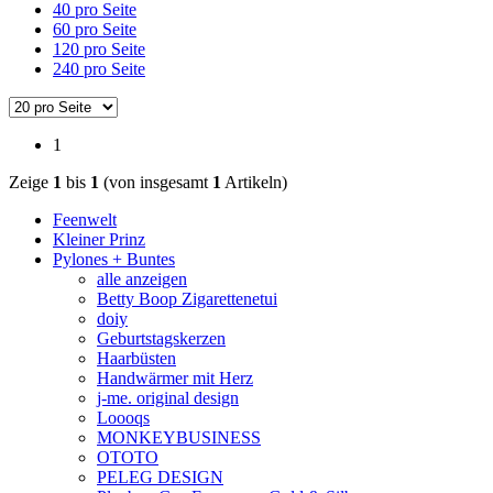
40 pro Seite
60 pro Seite
120 pro Seite
240 pro Seite
1
Zeige
1
bis
1
(von insgesamt
1
Artikeln)
Feenwelt
Kleiner Prinz
Pylones + Buntes
alle anzeigen
Betty Boop Zigarettenetui
doiy
Geburtstagskerzen
Haarbüsten
Handwärmer mit Herz
j-me. original design
Loooqs
MONKEYBUSINESS
OTOTO
PELEG DESIGN