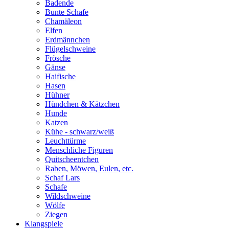
Badende
Bunte Schafe
Chamäleon
Elfen
Erdmännchen
Flügelschweine
Frösche
Gänse
Haifische
Hasen
Hühner
Hündchen & Kätzchen
Hunde
Katzen
Kühe - schwarz/weiß
Leuchttürme
Menschliche Figuren
Quitscheentchen
Raben, Möwen, Eulen, etc.
Schaf Lars
Schafe
Wildschweine
Wölfe
Ziegen
Klangspiele