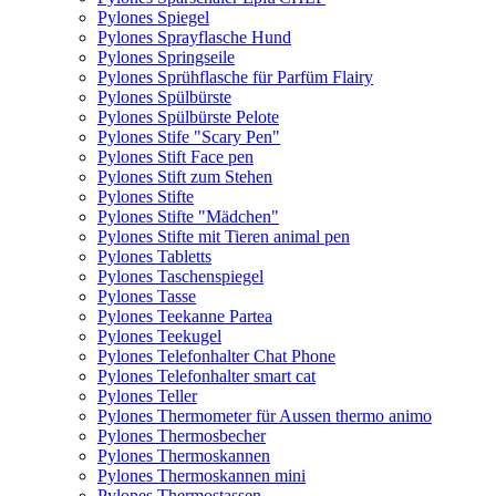
Pylones Spiegel
Pylones Sprayflasche Hund
Pylones Springseile
Pylones Sprühflasche für Parfüm Flairy
Pylones Spülbürste
Pylones Spülbürste Pelote
Pylones Stife "Scary Pen"
Pylones Stift Face pen
Pylones Stift zum Stehen
Pylones Stifte
Pylones Stifte "Mädchen"
Pylones Stifte mit Tieren animal pen
Pylones Tabletts
Pylones Taschenspiegel
Pylones Tasse
Pylones Teekanne Partea
Pylones Teekugel
Pylones Telefonhalter Chat Phone
Pylones Telefonhalter smart cat
Pylones Teller
Pylones Thermometer für Aussen thermo animo
Pylones Thermosbecher
Pylones Thermoskannen
Pylones Thermoskannen mini
Pylones Thermostassen