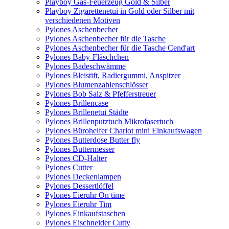
Playboy Gas-Feuerzeug Gold & Silber
Playboy Zigarettenetui in Gold oder Silber mit
verschiedenen Motiven
Pylones Aschenbecher
Pylones Aschenbecher für die Tasche
Pylones Aschenbecher für die Tasche Cend'art
Pylones Baby-Fläschchen
Pylones Badeschwämme
Pylones Bleistift, Radiergummi, Anspitzer
Pylones Blumenzahlenschlösser
Pylones Bob Salz & Pfefferstreuer
Pylones Brillencase
Pylones Brillenetui Städte
Pylones Brillenputztuch Mikrofasertuch
Pylones Bürohelfer Chariot mini Einkaufswagen
Pylones Butterdose Butter fly
Pylones Buttermesser
Pylones CD-Halter
Pylones Cutter
Pylones Deckenlampen
Pylones Dessertlöffel
Pylones Eieruhr On time
Pylones Eieruhr Tim
Pylones Einkaufstaschen
Pylones Eischneider Cutty