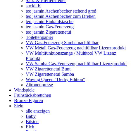
Salz- & Pfefferstreuer
suckUK
teo jasmin Aschenbecher stehend groß
teo jasmin Aschenbecher zum Drehen
teo jasmin Einkaufstasche
teo jasmin Gas-Feuerzeug
teo jasmin Zigarettenetui
Toilettenpapier
VW Gas-Feuerzeug Samba nachfüllbar
VW Metall Gas-Feuerzeug nachfüllbar Lizenzprodukt
VW Multifunktionszange / Multitool VW Lizenz
Produkt
VW Samba Gas-Feuerzeug nachfüllbar Lizenzprodukt
VW Zigarettenetui Bunt
VW Zigarettenetui Samba
Waving Queen "Derby Edition"
Zitronenpresse
Windspiele
Frühstücksbrettchen
Bronze Figuren
Stein
alle anzeigen
Baby
Büsten
Elch