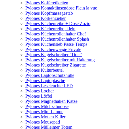
Pylones Kofferetiketten
Pylones Kontaktlinsendose Plein la vue
Pylones Kopfmassagestab
Pylones Korkenzieher
Pylones Küchenreibe + Dose Zozio
Pylones Küchenreibe, klein
Pylones Küchenrollenhalter Chef
Pylones Küchenrollenhalter Splash
Pylones Küchensieb Passe-Temps
Pylones Küchenwaage Frivole
Pylones Kugelschreiber "Dots"
Pylones Kugelschreiber mit Halterung
Pylones Kugelschreiber Zigarette
Pylones Kulturbeutel
Pylones Laptopschutzhülle
Pylones Laptoptasche
Pylones Leseleuchte LED
Pylones Locher
Pylones Löffel
Pylones Magnethaken Katze
Pylones Milchzahndose
Pylones Mini Lampe
Pylones Motten Killer
Pylones Mousepad
Pylones Mülleimer Totem