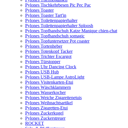
Pylones Tischkehrbesen Pic Pec Pac
Pylones Toaster
Pylones Toaster Tart'in
Pylones Toilettenpapierhalter
Pylones Toilettenpapierhalter Sploosh
Pylones Topfhandschuh Katze Manique chien-chat
Pylones Topfhandschuh somagic
Pylones Topfuntersetzer Pot coaster
Pylones Tortenheber
Pylones Totenkopf Tacker
Pylones Trichter Escargot
Pylones Türstopper
Pylones Uhr Dancing Clock
Pylones USB Hub
Pylones USB-Lampe AstroLight
Pylones Visitenkarten-Etui
Pylones Wäschklammern
Pylones Wasserkocher
Pylones Weiche Zigarettenetuis
Pylones Weihnachtsartikel
Pylones Zigaretten-Etui
Pylones Zuckerkugel
Pylones Zuckerstreuer
ROCKET