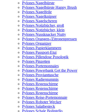
Pylones Nagelbürste
Pylones Nagelbürste Happy Brush
Pylones Nagelfeile
Pylones Nagelknipser
Pylones Nagelscheren
Pylones Notizbücher, groß
Pylones Notizbücher, klein
Pylones Nussknacker Nutty
Pylones Orangen-/Zitronenpressen
Pylones Organizer
Pylones Papierklammern
Pylones Passport-Etui
Pylones Pillendose Posologik
Pylones Pinzetten
Pylones Portemonnaies
Pylones Powerbank Get the Power
Pylones Provianttasche
Pylones Radiergummis
Pylones Regenschirme
Pylones Regenschirme
Pylones Regenschirme
Pylones Reise-Portemonnaie
Pylones Roboter Wecker
Pylones Salatbesteck
Pylones Schale Bolintello